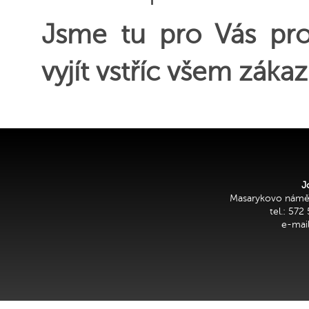
Jsme tu pro Vás pro
vyjít vstříc všem záka
J
Masarykovo náměs
tel.: 572
e-mai