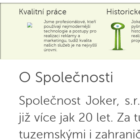
Kvalitní práce
Historick
Jsme profesionálové, kteří
Joke
používají nejmodernější
pyšn
technologie a postupy pro
hist
realizaci reklamy a
real
marketingu, tudíž kvalita
proj
našich služeb je na nejvyšší
úrovni.
O Společnosti
Společnost Joker, s.
již více jak 20 let. Z
tuzemskými i zahrani